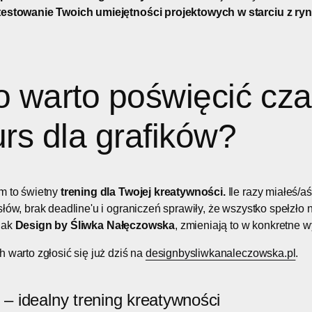
testowanie Twoich umiejętności projektowych w starciu z r
 warto poświęcić cz
rs dla grafików?
m to świetny
trening dla Twojej kreatywności.
Ile razy miałeś/aś
słów, brak deadline'u i ograniczeń sprawiły, że wszystko spełzło
 jak
Design by Śliwka Nałęczowska
, zmieniają to w konkretne
 warto zgłosić się już dziś na
designbysliwkanaleczowska.pl
.
f – idealny trening kreatywności