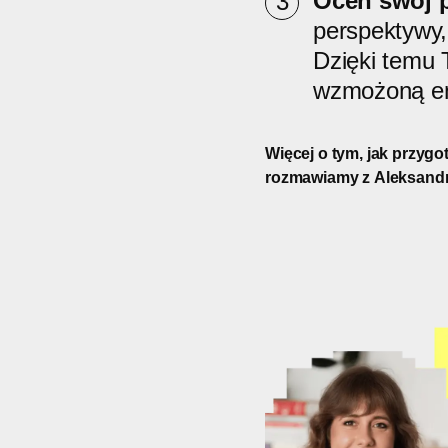
Oceń swój p
perspektywy,
Dzięki temu 
wzmożoną en
Więcej o tym, jak przyg
rozmawiamy z Aleksandrą