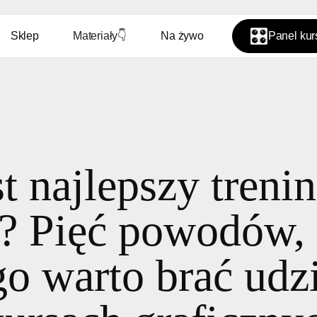
🎛️
Sklep
Materiały
👇
Na żywo
Panel ku
st najlepszy treni
a? Pięć powodów,
go warto brać udz