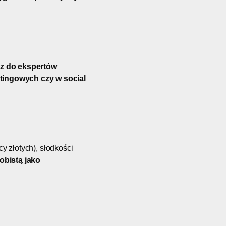
asz do ekspertów
tingowych czy w social
y złotych), słodkości
sobistą jako