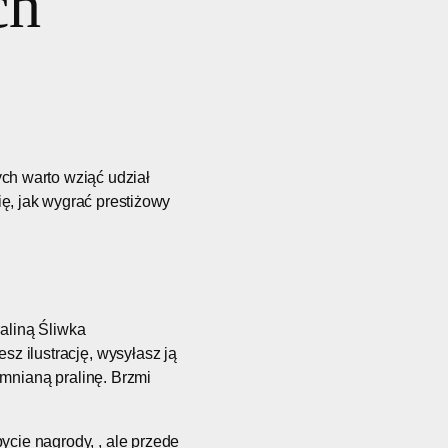
ch
ch warto wziąć udział
ę, jak wygrać prestiżowy
raliną Śliwka
z ilustrację, wysyłasz ją
omnianą pralinę. Brzmi
bycie nagrody, , ale przede