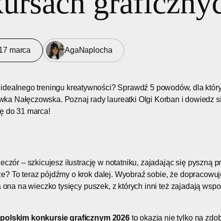
ursach graficzny
17 marca
Aga
Naplocha
z idealnego treningu kreatywności? Sprawdź 5 powodów, dla który
wka Nałęczowska. Poznaj rady laureatki Olgi Korban i dowiedz si
ię do 31 marca!
eczór – szkicujesz ilustrację w notatniku, zajadając się pyszną p
? To teraz pójdźmy o krok dalej. Wyobraź sobie, że dopracowujes
a ona na wieczko tysięcy puszek, z których inni też zajadają wsp
polskim konkursie graficznym 2026
to okazja nie tylko na zdo