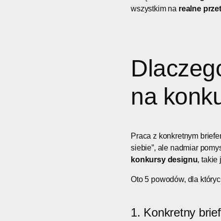
wszystkim na
realne prze
Dlaczego
na konku
Praca z konkretnym briefe
siebie”, ale nadmiar pomy
konkursy designu
, takie
Oto 5 powodów, dla których
1. Konkretny brie