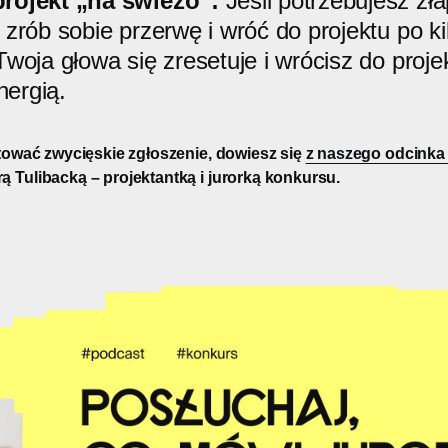
rojekt „na świeżo”:
Jeśli potrzebujesz zł
 zrób sobie przerwę i wróć do projektu po ki
Twoja głowa się zresetuje i wrócisz do proj
ergią.
otować zwycięskie zgłoszenie, dowiesz się
z naszego odcinka
 Tulibacką – projektantką i jurorką konkursu.