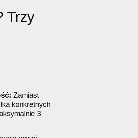
? Trzy
.
ość:
Zamiast
ilka konkretnych
aksymalnie 3