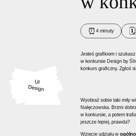
w konk
⏰
🗓
4 minuty
Jesteś grafikiem i szukas
w konkursie Design by Śli
konkurs graficzny. Zgłoś s
Wyobraź sobie taki miły wi
Nałęczowska. Brzmi dobrze
w konkursie, a potem trafi
jeszcze lepiej, prawda?
Wzięcie udziału w
ogólno