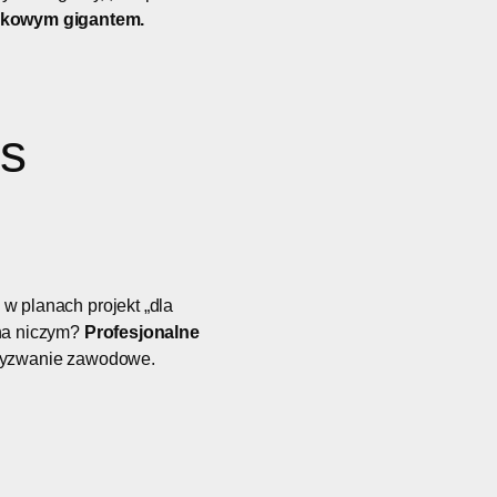
ynkowym gigantem.
as
 w planach projekt „dla
 na niczym?
Profesjonalne
 wyzwanie zawodowe.