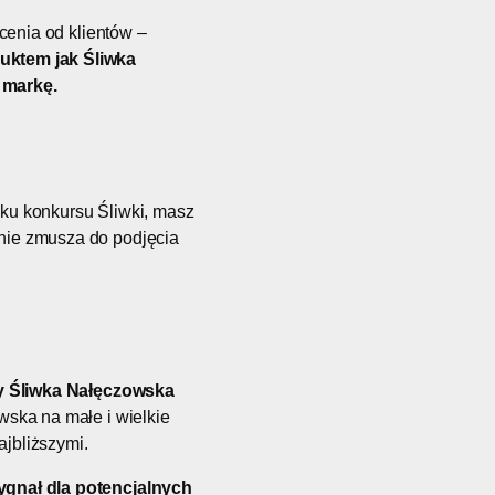
cenia od klientów –
uktem jak Śliwka
 markę.
ku konkursu Śliwki, masz
śnie zmusza do podjęcia
y Śliwka Nałęczowska
wska na małe i wielkie
jbliższymi.
sygnał dla potencjalnych