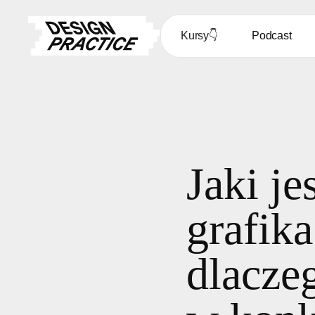
Kursy
👇
Podcast
Jaki je
grafik
dlacze