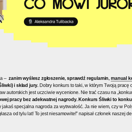
da –
zanim wyślesz zgłoszenie, sprawdź regulamin,
manual k
wki) i skład jury.
Dobry konkurs to taki, w którym Twoją pracę o
raw autorskich jest uczciwie wycenione. Nie trać czasu na „konk
wej pracy bez adekwatnej nagrody. Konkurs Śliwki to konkurs
 jakaś specjalna nagroda za wytrwałość. Ja nie wiem, czy w Pols
głasza od tylu lat! To jest niesamowite!” napisał członek naszej d