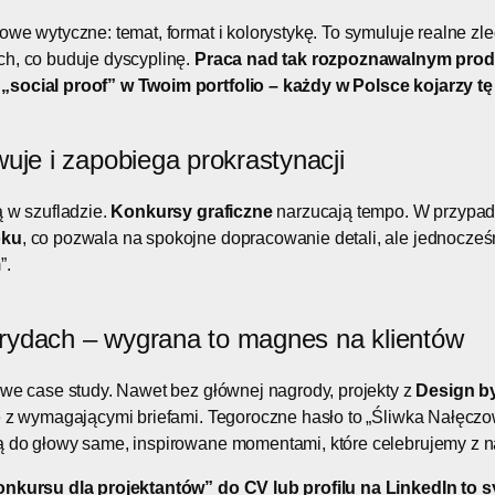
we wytyczne: temat, format i kolorystykę. To symuluje realne zle
ch, co buduje dyscyplinę.
Praca nad tak rozpoznawalnym prod
social proof” w Twoim portfolio – każdy w Polsce kojarzy tę
uje i zapobiega prokrastynacji
ą w szufladzie.
Konkursy graficzne
narzucają tempo. W przypad
oku
, co pozwala na spokojne dopracowanie detali, ale jednocze
”.
terydach – wygrana to magnes na klientów
owe case study. Nawet bez głównej nagrody, projekty z
Design b
e z wymagającymi briefami. Tegoroczne hasło to „Śliwka Nałęczo
ą do głowy same, inspirowane momentami, które celebrujemy z na
onkursu dla projektantów” do CV lub profilu na LinkedIn to 