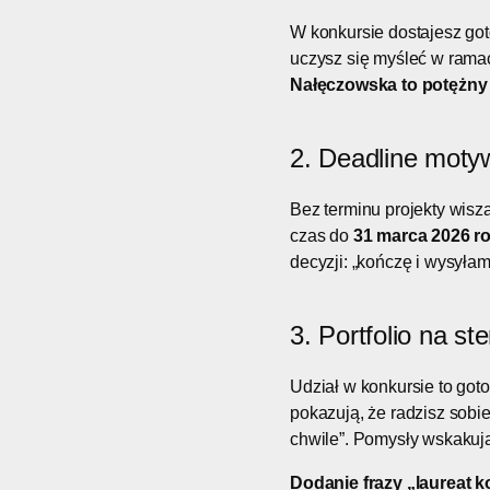
W konkursie dostajesz goto
uczysz się myśleć w rama
Nałęczowska to potężny „
2. Deadline motyw
Bez terminu projekty wisz
czas do
31 marca 2026 r
decyzji: „kończę i wysyłam
3. Portfolio na s
Udział w konkursie to got
pokazują, że radzisz sobi
chwile”. Pomysły wskakuj
Dodanie frazy „laureat k