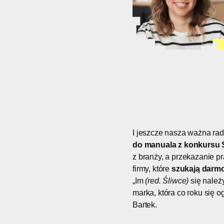
I jeszcze nasza ważna ra
do manuala z konkursu Śli
z branży, a przekazanie p
firmy, które
szukają darmo
„Im
(red. Śliwce)
się należy
marka, która co roku się o
Bartek.