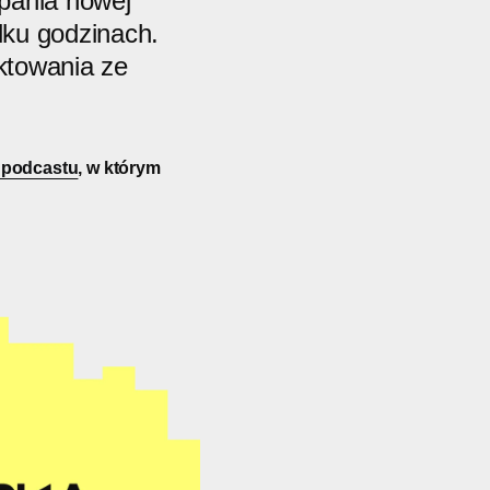
apania nowej
lku godzinach.
ektowania ze
 podcastu
, w którym