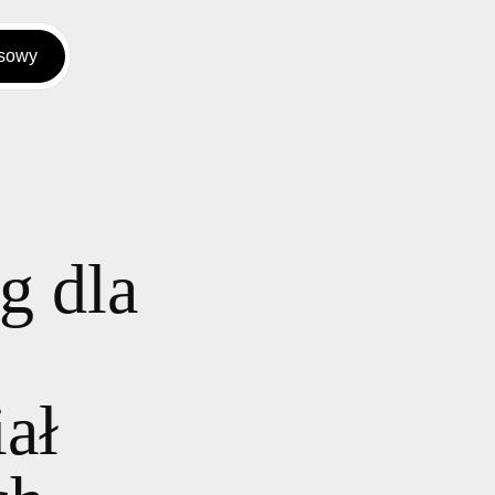
rsowy
ng dla
iał